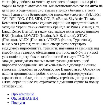
специфіку роботи та монтажу газового обладнання на різні
марки та моделі автомобілів. Ми встановлюємо
газ на авто
на
двигуни з будь-якими системами вприску бензину, в тому
числі і двигуни з безпосереднім вприском (системи FSI, TFSI,
TSI, DPI, DIG, GDI, SIDI, CGI, EcoBoost, SkyActiv, Theta).
Компанія
Галавтогаз
є єдиним офіційним представником в
західній Україні таких світових брендів як Prins (Голандія) та
Landi Renzo (Італія), а також сертифікованим представником
BRC (Італія), LOVATO (Італія), A.E.B. (Італія), STAG
(Польща), ALEX (Польща), ATIKER (Італія, Туреччина),
ROMANO (Італія) та ін. Наші спеціалісти регулярно
відвідують виробництва, тренінги, навчання та семінари від
виробників газового обладнання для того, щоб бути в курсі
усіх новітні розробок та особливостей в галузі ГБО. Ми
завжди докладаемо максмальних зусиль для того, щоб
підібрати обладнання, яке максимально відповідає Вашим
вимогам, потребам та особливостям Вашого авто. Основним
нашим принципом в роботі є якість, що підтверджується
гарантією на обладнання та роботу, терміном до трьох років.
Отже, обравши нас Ви отримаєте відмінний сервіс та повну
сатисфакцію.
Про компанію
ОБЛАДНАННЯ
Послуги