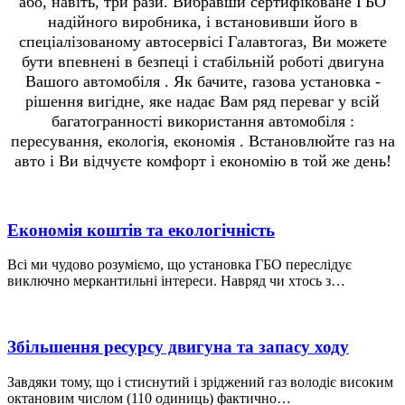
або, навіть, три рази. Вибравши сертифіковане ГБО
надійного виробника, і встановивши його в
спеціалізованому автосервісі Галавтогаз, Ви можете
бути впевнені в безпеці і стабільній роботі двигуна
Вашого автомобіля . Як бачите, газова установка -
рішення вигідне, яке надає Вам ряд переваг у всій
багатогранності використання автомобіля :
пересування, екологія, економія . Встановлюйте газ на
авто і Ви відчуєте комфорт і економію в той же день!
Економія коштів та екологічність
Всі ми чудово розуміємо, що установка ГБО переслідує
виключно меркантильні інтереси. Навряд чи хтось з…
Збільшення ресурсу двигуна та запасу ходу
Завдяки тому, що і стиснутий і зріджений газ володіє високим
октановим числом (110 одиниць) фактично…