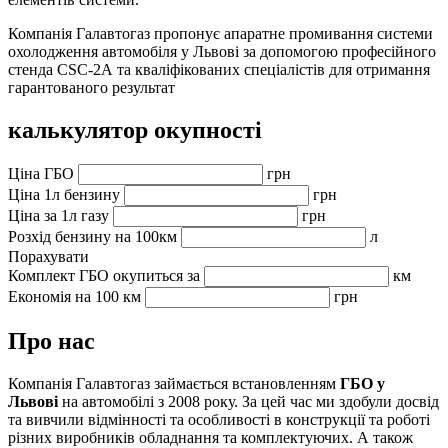
Компанія Галавтогаз пропонує апаратне промивання системи
охолодження автомобіля у Львові за допомогою професійного
стенда CSC-2A та кваліфікованих спеціалістів для отримання
гарантованого результат
калькулятор окупності
Ціна ГБО
грн
Ціна 1л бензину
грн
Ціна за 1л газу
грн
Розхід бензину на 100км
л
Порахувати
Комплект ГБО окупиться за
км
Економія на 100 км
грн
Про нас
Компанія Галавтогаз займається встановленням
ГБО у
Львові
на автомобілі з 2008 року. За цей час ми здобули досвід
та вивчили відмінності та особливості в конструкції та роботі
різних виробників обладнання та комплектуючих. А також