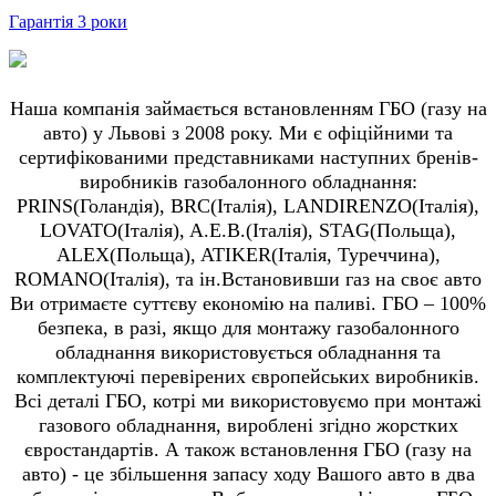
Гарантія 3 роки
Наша компанія займається встановленням ГБО (газу на
авто) у Львові з 2008 року. Ми є офіційними та
сертифікованими представниками наступних бренів-
виробників газобалонного обладнання:
PRINS(Голандія), BRC(Італія), LANDIRENZO(Італія),
LOVATO(Італія), A.E.B.(Італія), STAG(Польща),
ALEX(Польща), ATIKER(Італія, Туреччина),
ROMANO(Італія), та ін.Встановивши газ на своє авто
Ви отримаєте суттєву економію на паливі. ГБО – 100%
безпека, в разі, якщо для монтажу газобалонного
обладнання використовується обладнання та
комплектуючі перевірених європейських виробників.
Всі деталі ГБО, котрі ми використовуємо при монтажі
газового обладнання, вироблені згідно жорстких
євростандартів. А також встановлення ГБО (газу на
авто) - це збільшення запасу ходу Вашого авто в два