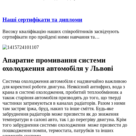
Наші сертифікати та дипломи
Високу кваліфікацію наших співробітників засвідчують
сертифікати про пройдені ними навчання та…
Апаратне промивання системи
охолодження автомобіля у Львові
Система охолодження автомобіля є надзвичайно важливою
для коректної роботи двигуна. Неякісний антифриз, вода з
крана в системі охолодження, пробитий теплообмінник а
також старіння автомобіля призводять до того, що тверді
частинки затримуються в каналах радіаторів. Разом з ними
там застряє іржа, бруд, накип та інше сміття. Будь-яке
забруднення радіаторів може призвести як до зниження
температури в салоні авто, так і до перегріву двигуна. Крім
того забруднення системи охолодження може призвести до
пошкодження помпи, термостата, патрубків та інших
елементів системи.